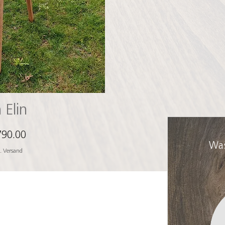
icht
 Elin
790.00
Was
. Versand