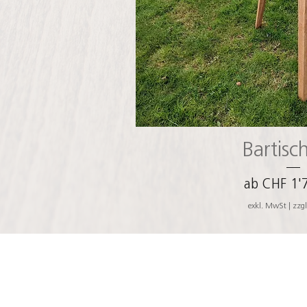
Schnellans
Bartisch
Sale-Preis
ab
CHF 1'
exkl. MwSt
|
zzgl