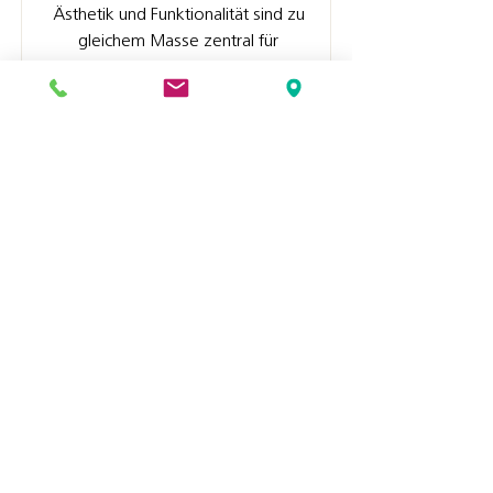
Ästhetik und Funktionalität sind zu
gleichem Masse zentral für
den Eingang in ihre Räumlichkeiten,
sodass sie sich geborgen und sicher
fühlen. Wir stehen Ihnen bei der
Realisation Ihrer Türe zur Seite!
Wir verbauen
modernste Schliesssysteme
Start
|
Angebot
| Impressum